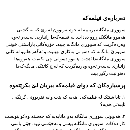
دەربارەی فیلمەکە
سووڕی مانگانە بریتییە لە خوێنبەربوون لە زێ کە بە گشتی
هەموو مانگێک ڕوو دەدات. لە فیلمەکەدا زانیاریی لەسەر ئەوە
وەردەگریت کە سووڕی مانگانە چییە، جۆرەکانی پاراستنی خوێنی
سوورێ مانگانە کە دەتوانی بەکاری بهێنیت و ئەگەر هاتوو لە کاتی
سووڕی مانگانەدا ئێشت هەبوو دەتوانی چی بکەیت. هەروەها
زانیاری لەسەر ئەوە وەردەگریت کە لە چ کاتێکی مانگەکەدا
دەتوانیت زگپڕ بیت.
پرسیارەکان کە دوای فیلمەکە بیریان لێ بکرێتەوە
۱. ئایا شتێک لە فیلمەکەدا هەیە کە پێت وایە فێربوونی گرنگیی
تایبەتی هەیە؟
۲. هەبوونی سووڕی مانگانە بەو مانایەیە کە جەستە وەکو پێویست
کار دەکات. سووڕی مانگانە پیسی و نەخۆشی نییە. چۆن باسی