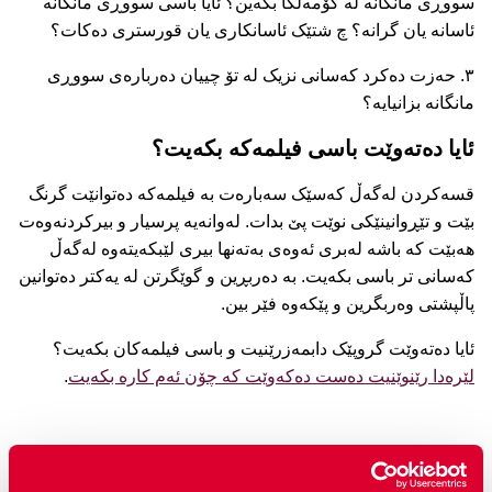
سووڕی مانگانە لە کۆمەڵگا بکەین؟ ئایا باسی سووڕی مانگانە
ئاسانە یان گرانە؟ چ شتێک ئاسانکاری یان قورستری دەکات؟
۳. حەزت دەکرد کەسانی نزیک لە تۆ چییان دەربارەی سووڕی
مانگانە بزانیایە؟
ئایا دەتەوێت باسی فیلمەکە بکەیت؟
قسەکردن لەگەڵ کەسێک سەبارەت بە فیلمەکە دەتوانێت گرنگ
بێت و تێڕوانینێکی نوێت پێ بدات. لەوانەیە پرسیار و بیرکردنەوەت
هەبێت کە باشە لەبری ئەوەی بەتەنها بیری لێبکەیتەوە لەگەڵ
کەسانی تر باسی بکەیت. بە دەربڕین و گوێگرتن لە یەکتر دەتوانین
پاڵپشتی وەربگرین و پێکەوە فێر بین.
ئایا دەتەوێت گروپێک دابمەزرێنیت و باسی فیلمەکان بکەیت؟
لێرەدا رێنوێنیت دەست دەکەوێت کە چۆن ئەم کارە بکەیت
.
فیلمە پەیوەندیدارەکان