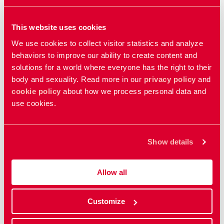
ئەندامی زێی ژن
This website uses cookies
Female genitals
We use cookies to collect visitor statistics and analyze
behaviors to improve our ability to create content and
solutions for a world where everyone has the right to their
تەمەنی باڵغی
body and sexuality. Read more in our
privacy policy
and
cookie policy
about how we process personal data and
Puberty
use cookies.
تەمەنی لەخوێندەرچوون / راوەستانی سووڕی
مانگانە
Show details
Menopause
Allow all
زگپڕی
Customize
Pregnancy