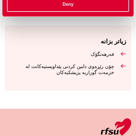
Deny
هەموو فیلمەکان پیشان بدە
زیاتر بزانە
فەرهەنگۆک
چۆن رێڕەوی دابین کردنی پێداویستیەکانت لە
خزمەت گوزاریە پزیشکیەکان