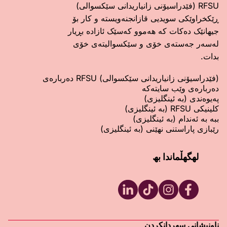
RFSU (فێدراسیۆنی زانیاریدانی سێکسوالی)
ڕێکخراوێکی سویدیی قازانجنەویستە و کار بۆ
جیهانێک دەکات کە هەموو کەسێک ئازادە بڕیار
لەسەر جەستەی خۆی و سێکسوالیتەی خۆی
بدات.
(فێدراسیۆنی زانیاریدانی سێکسوالی) RFSU دەربارەی
دەربارەی وێب سایتەکە
پەیوەندی (بە ئینگلیزی)
کلینیکی RFSU (بە ئینگلیزی)
ببە بە ئەندام (بە ئینگلیزی)
رێبازی پاراستنی نهێنی (بە ئینگلیزی)
لھگھڵماندا بھ
RFSU LinkedIn
RFSU TikTok
RFSU Instagram
RFSU Facebook
ناونیشانی سھردانکردن