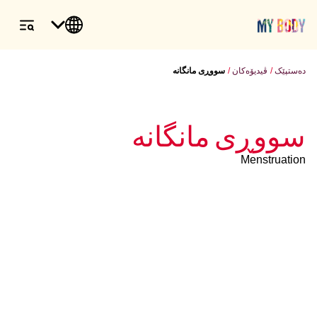
دەستپێک
ڤیدیۆەکان
سووڕی مانگانە
سووڕی مانگانە
Menstruation