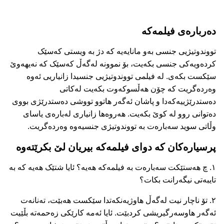
دەربارەی فیلمەکە
تووندوتیژیی جنسی بەو مانایەیە کە دژ بە ویستی کەسێک
کردەویەکی جنسی بکەیت، بۆ نموونە لەگەڵ کەسێک کە نەیهەوێ
سێکست بکەی. لە فیلمی تووندوتیژیی جنسیدا زانیاریی ئەوە
وەردەگریت کە چۆن هەڵسوکەوت بکەیت لەکاتی
دەستدرێژییەکەدا و پاشان ئەگەر هاتوو تووشی دەستدرێژی بووی
دەتوانی روو لە کوێ بکەیت. هەروەها زانیاری لەبارەی یاسای
وڵاتی سوید سەبارەت بە تووندوتیژی جنسیەوە وەردەگریت.
پرسیارەکان کە دوای فیلمەکە بیریان لێ بکرێتەوە
۱. چ هەستێکت سەبارەت بە فیلمەکە هەیە؟ ئایا شتێک هەیە کە بە
تایبەتی نیگەرانت بکات؟
۲. تۆ ناچار نیت لەگەڵ هاوژیەنکەتدا سێکست هەبێت، تەنانەت
ئەگەر هاوسەرگیریشی کردبێت. ئایا ئەمە کارێکی زەحمەتە بڵێیت