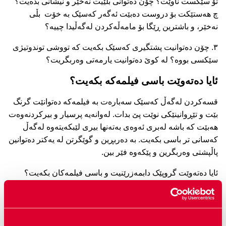
تۆ سێکست ناوێت؟ چۆن دەتوانی بڵێیت نەخێر و نیشانی بدەیت؟
چ هەستێکت بۆ دروست دەبێت ئەگەر کەسێک بە خۆت بڵی
نەخێر، و باشترین ڕێگا بۆ مامەڵەکردن لەگەڵیدا چییە؟
۳. چۆن دەتوانیت پشتگیری کەسێک بکەیت کە تووشی توندوتیژی
سێکسی بووە؟ لە کوێ دەتوانیت یارمەتی وەربگریت؟
ئایا دەتەوێت باسی فیلمەکە بکەیت؟
قسەکردن لەگەڵ کەسێک سەبارەت بە فیلمەکە دەتوانێت گرنگ
بێت و تێڕوانینێکی نوێت پێ بدات. لەوانەیە پرسیار و بیرکردنەوەت
هەبێت کە باشە لەبری ئەوەی بەتەنها بیری لێبکەیتەوە لەگەڵ
کەسانی تر باسی بکەیت. بە دەربڕین و گوێگرتن لە یەکتر دەتوانین
پاڵپشتی وەربگرین و پێکەوە فێر بین.
ئایا دەتەوێت گروپێک دابمەزرێنیت و باسی فیلمەکان بکەیت؟
لێرەدا رێنوێنیت دەست دەکەوێت کە چۆن ئەم کارە بکەیت
.