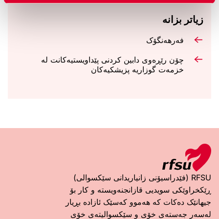
زیاتر بزانە
فەرهەنگۆک
چۆن رێڕەوی دابین کردنی پێداویستیەکانت لە
خزمەت گوزاریە پزیشکیەکان
RFSU (فێدراسیۆنی زانیاریدانی سێکسوالی)
ڕێکخراوێکی سویدیی قازانجنەویستە و کار بۆ
جیهانێک دەکات کە هەموو کەسێک ئازادە بڕیار
لەسەر جەستەی خۆی و سێکسوالیتەی خۆی