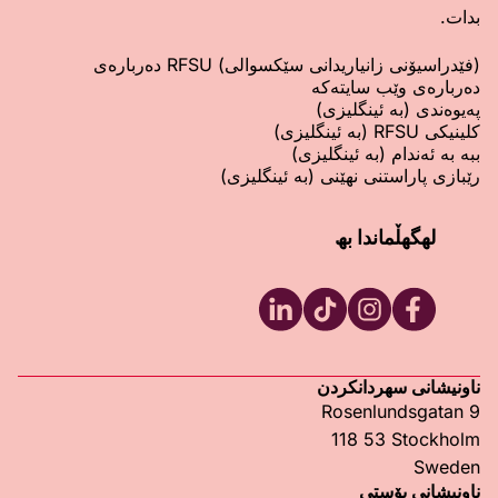
بدات.
(فێدراسیۆنی زانیاریدانی سێکسوالی) RFSU دەربارەی
دەربارەی وێب سایتەکە
پەیوەندی (بە ئینگلیزی)
کلینیکی RFSU (بە ئینگلیزی)
ببە بە ئەندام (بە ئینگلیزی)
رێبازی پاراستنی نهێنی (بە ئینگلیزی)
لھگھڵماندا بھ
RFSU LinkedIn
RFSU TikTok
RFSU Instagram
RFSU Facebook
ناونیشانی سھردانکردن
Rosenlundsgatan 9
118 53 Stockholm
Sweden
ناونیشانی پۆستی