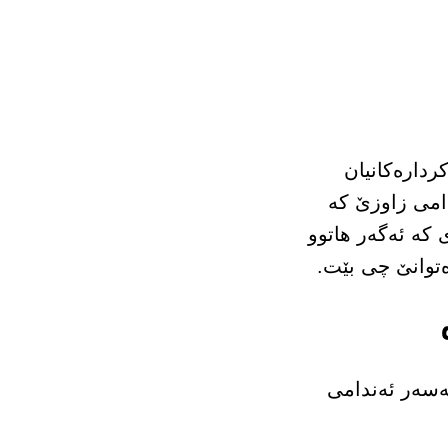
ردارەکانیان
دامی زاوزێ کە
 کە ئەگەر هاتوو
توانێ چی بێت.
لەسەر ئەندامی