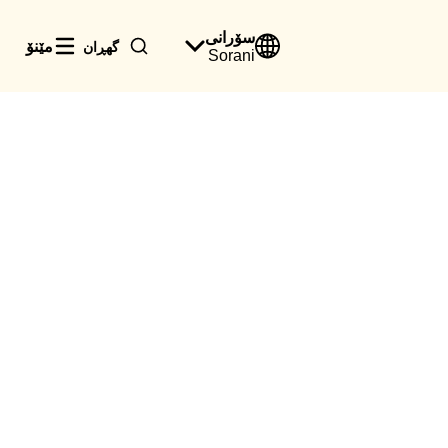
سۆرانی
مێنۆ
گھڕان
Sorani