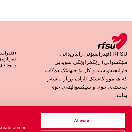
(فێدراسیۆنی
RFSU (فێدراسیۆنی زانیاریدانی
دەربارەی
سێکسوالی) ڕێکخراوێکی سویدیی
پەیوەندی 
قازانجنەویستە و کار بۆ جیهانێک دەکات
کە هەموو کەسێک ئازادە بڕیار لەسەر
جەستەی خۆی و سێکسوالیتەی خۆی
بدات.
ناونیشانی سھردانکردن
ناونیشانی پۆستی
Box 4331
Rosenlundsgatan 9
Allow all
102 67 Stockholm
118 53 Stockholm
create content