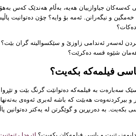
ێی کەسەکان جیاوازییان ھەیە، بەڵام هەندێک کەس بەهۆ
ە خەمگین و نیگەرانن. ئەمە بۆ وایە؟ چۆن دەتوانیت پا
دەکات؟
ردن لەسەر ئەندامی زاوزێ و سێکسوالیتە گران بێت؟ ئا
 هەمان شێوە قسە دەکرێت؟
باسی فیلمەکە بکەیت؟
 سەبارەت بە فیلمەکە دەتوانێت گرنگ بێت و تێڕوان
ر و بیرکردنەوەت هەبێت کە باشە لەبری ئەوەی بەتەنها ب
 بکەیت. بە دەربڕین و گوێگرتن لە یەکتر دەتوانین پا
 دابمەزرێنیت و باسی فیلمەکان بکەیت؟
لێرەدا رێنوێن