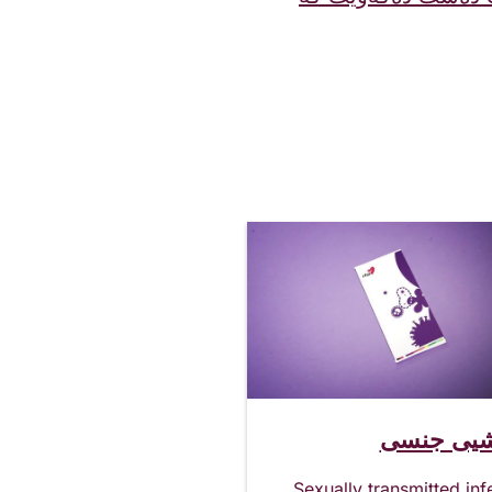
شیی جنسی
Sexually transmitted inf