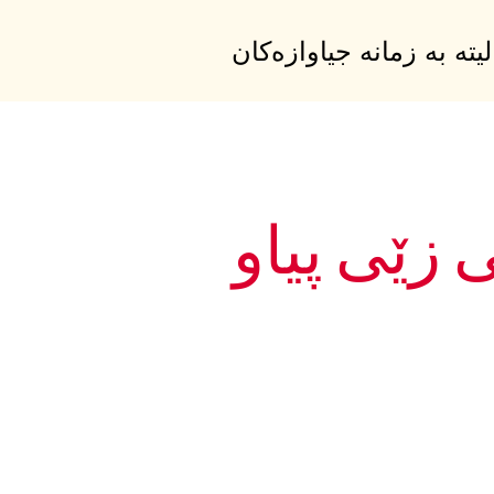
ە بە زمانە جیاوازەکان
 زێی پیاو