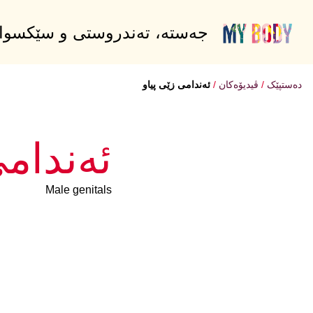
جەستە، تەندروستی و سێکسوالیت
دەستپێک
ڤیدیۆەکان
ئەندامی زێی پیاو
ئەندامی
Male genitals