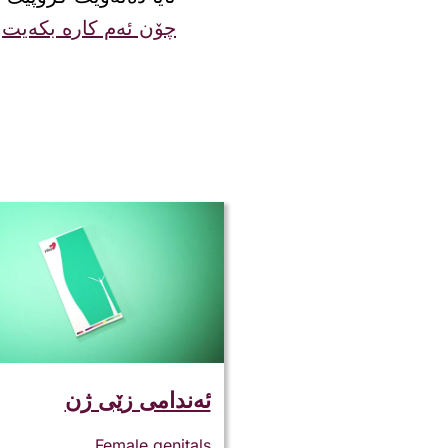
چۆن ئەم کارە بکەیت
.
ئەندامی زێی ژن
Female genitals