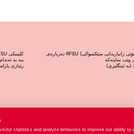
 زانیاریدانی سێکسوالی) RFSU دەربارەی
کلینیکی RFSU (بە ئینگلیزی)
 وێب سایتەکە
ببە بە ئەندام
(بە ئینگلیزی)
رێبازی پاراس
سویچبۆرد
ژمارەی رێکخ
s
+46 8 692 07 00
2002-8133
isitor statistics and analyze behaviors to improve our ability to 
کلینیکی RFSU