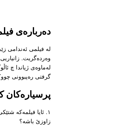
دەربارەی فیلم
لە فیلمی ئەندامی زێی
وەردەگریت. زانیاریی 
لەماوەی ژیاندا چ ئاڵ
گرفتی رەپبوونی چووک
پرسیارەکان کە
۱. ئایا فیلمەکە شتێ
زاوزێ باشە؟