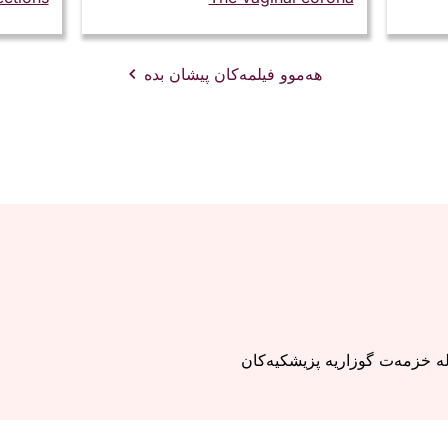
هەموو فیلمەکان پیشان بدە
لە خزمەت گوزاریە پزیشکیەکان