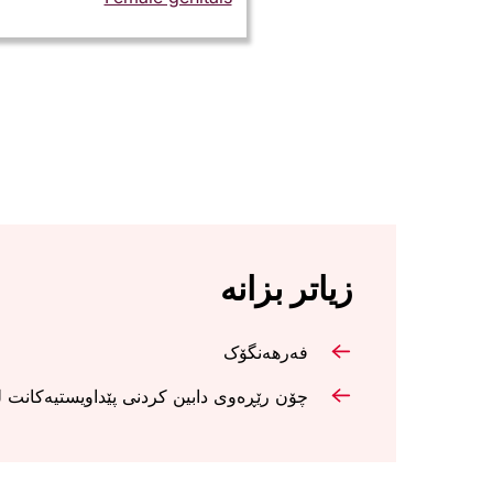
زیاتر بزانە
فەرهەنگۆک
چۆن رێڕەوی دابین کردنی پێداویستیەکانت 