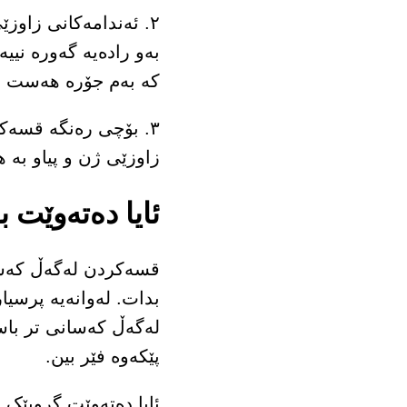
۲. ئەندامەکانی زاوز
بەو رادەیە گەورە نیی
کە بەم جۆرە هەست 
۳. بۆچی رەنگە قسەک
زاوزێی ژن و پیاو بە
ئایا دەتەوێت 
قسەکردن لەگەڵ کەسێک
بدات. لەوانەیە پرسیا
لەگەڵ کەسانی تر باسی
پێکەوە فێر بین.
ئایا دەتەوێت گروپێک