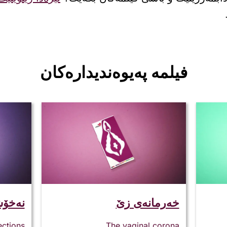
فیلمە پەیوەندیدارەکان
خەرمانەی زێ
نەخۆ
ections
The vaginal corona