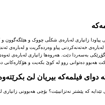
ەکە
 پیاودا زانیاری لەبارەی شکڵی چووک و هێلگەگوون و ک
لەبارەی خەتەنەکردنی پیاو وەردەگریت و لەبارەی ئەن
وگۆڕێکی بەسەردا دێت. هەروەها زانیاری لەبارەی ئەوەی
ت هەبوو دەتوانی روو لە کوێ بکەیت و هۆکارەکانی دە
 دوای فیلمەکە بیریان لێ بکرێتەوە
کی تێدایە کە پێشتر نەتزانیبێت؟ بۆچی هەبوونی زانیاری 