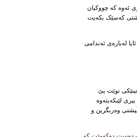
ی ئەوە کە چووکیان
ڵپشتی کەسێک بکەیت
یا لەبارەی ئەندامی
ینێکی نوێت پێ
یری لێبکەیتەوە
ڵپشتی وەربگرین و
یت دەست دەکەوێت کە