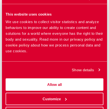
Vídeos relacionados
This website uses cookies
Los genitales femeninos
We use cookies to collect visitor statistics and analyze
Female genitals
behaviors to improve our ability to create content and
solutions for a world where everyone has the right to their
body and sexuality. Read more in our
privacy policy
and
La pubertad
cookie policy
about how we process personal data and
use cookies.
Puberty
El climaterio
Show details
Menopause
Allow all
El embarazo
Customize
Pregnancy