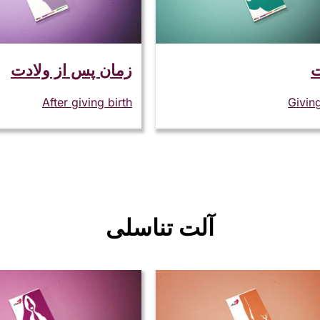
ت
زمان پس از ولادت
After giving birth
Giving
آلت تناسلی