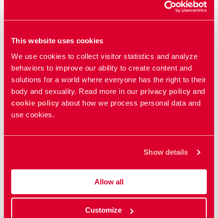
After giving birth
การทำแท้ง
This website uses cookies
We use cookies to collect visitor statistics and analyze
Abortion
behaviors to improve our ability to create content and
solutions for a world where everyone has the right to their
body and sexuality. Read more in our
privacy policy
and
cookie policy
about how we process personal data and
อวัยวะสืบพันธุ์
use cookies.
อวัยวะเพศของผู้หญิง
Show details
Female genitals
Allow all
อวัยวะเพศของผู้ชาย
Customize
Male genitals