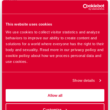
Vídeos relacionados
This website uses cookies
We use cookies to collect visitor statistics and analyze
Los genitales masculinos
behaviors to improve our ability to create content and
solutions for a world where everyone has the right to their
Male genitals
body and sexuality. Read more in our
privacy policy
and
cookie policy
about how we process personal data and
use cookies.
Cuando las relaciones sexuales duelen
When sex hurts
Show details
La corona vaginal
Allow all
The vaginal corona
Customize