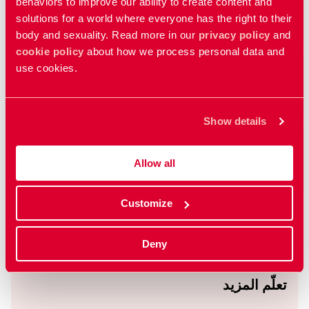
behaviors to improve our ability to create content and
solutions for a world where everyone has the right to their
Sexual violence
body and sexuality. Read more in our
privacy policy
and
cookie policy
about how we process personal data and
use cookies.
تشويه العضو الجنسي
Genital mutilation
Show details
الاضطهاد والعنف المرتبط بالشرف
Allow all
Honour-related violence and oppression
Customize
عرض جميع الأفلام
Deny
تعلّم المزيد