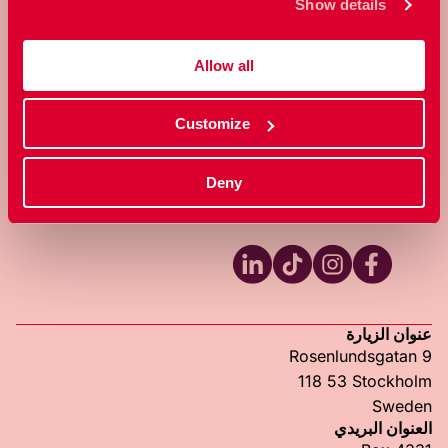
وجنسانيتهم.
Show details
حول منظمة الاتحاد الوطني للإرشاد الجنسي
عن الموقع
Allow all
التواصل (باللغة الإنكليزية)
عيادة الاتحاد الوطني للإرشاد الجنسي (باللغة الإنكليزية)
كن عضواً (باللغة الإنكليزية)
Customize
سياسة الخصوصية (باللغة الإنكليزية)
Deny
تابعونا
RFSU LinkedIn
RFSU TikTok
RFSU Instagram
RFSU Facebook
عنوان الزيارة
Rosenlundsgatan 9
118 53 Stockholm
Sweden
العنوان البريدي