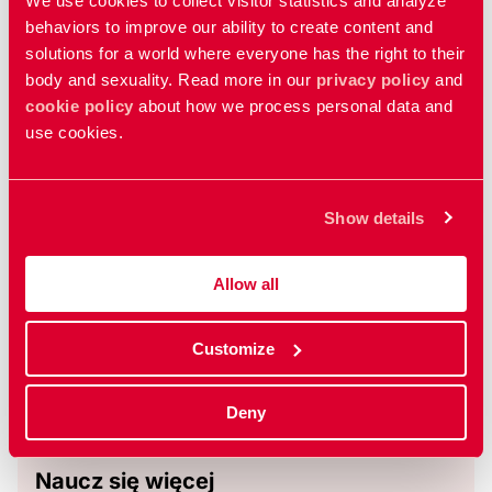
We use cookies to collect visitor statistics and analyze
Przemoc seksualna
behaviors to improve our ability to create content and
solutions for a world where everyone has the right to their
Sexual violence
body and sexuality. Read more in our
privacy policy
and
cookie policy
about how we process personal data and
use cookies.
Obrzezanie narządów płciowych
Genital mutilation
Show details
Opresja i przemoc motywowana honorem
Allow all
Honour-related violence and oppression
Customize
Pokaz wszystkie filmy
Deny
Naucz się więcej