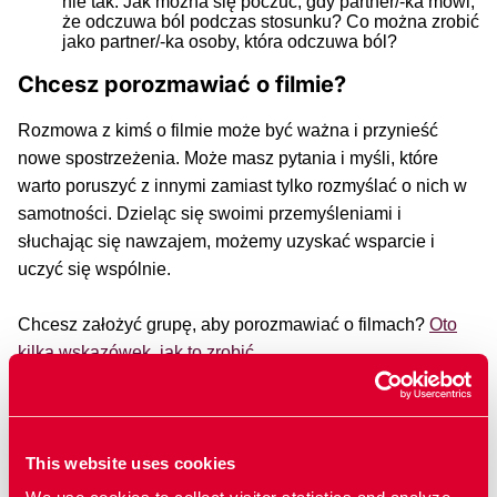
nie tak. Jak można się poczuć, gdy partner/-ka mówi,
że odczuwa ból podczas stosunku? Co można zrobić
jako partner/-ka osoby, która odczuwa ból?
Chcesz porozmawiać o filmie?
Rozmowa z kimś o filmie może być ważna i przynieść
nowe spostrzeżenia. Może masz pytania i myśli, które
warto poruszyć z innymi zamiast tylko rozmyślać o nich w
samotności. Dzieląc się swoimi przemyśleniami i
słuchając się nawzajem, możemy uzyskać wsparcie i
uczyć się wspólnie.
Chcesz założyć grupę, aby porozmawiać o filmach?
Oto
kilka wskazówek, jak to zrobić
.
Filmy powiązane
This website uses cookies