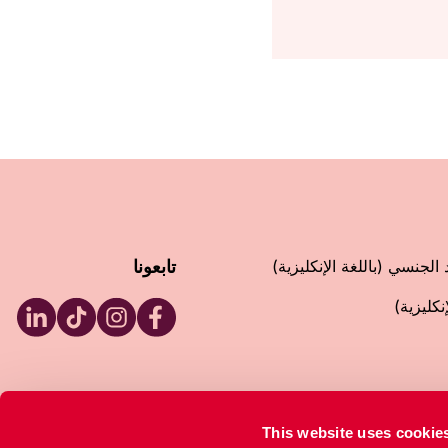
 الجنسي (باللغة الإنكليزية)
تابعونا
كليزية)
inkedIn
RFSU TikTok
RFSU Instagram
RFSU Facebook
تنظيمي
This website uses cookie
80