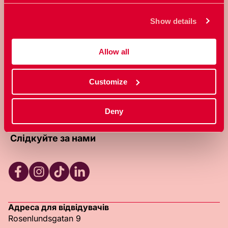
створенням світу, де кожен може
Show details
вільно контролювати власне тіло та
сексуальність.
Allow all
Про RFSU
Про цей веб-сайт
Зв'яжіться з нами (англійською)
Customize
Клініка RFSU (англійською)
Стати членом (англійською)
Політика конфіденційності (англійською)
Deny
Слідкуйте за нами
RFSU Facebook
RFSU Instagram
RFSU TikTok
RFSU LinkedIn
Адреса для відвідувачів
Rosenlundsgatan 9