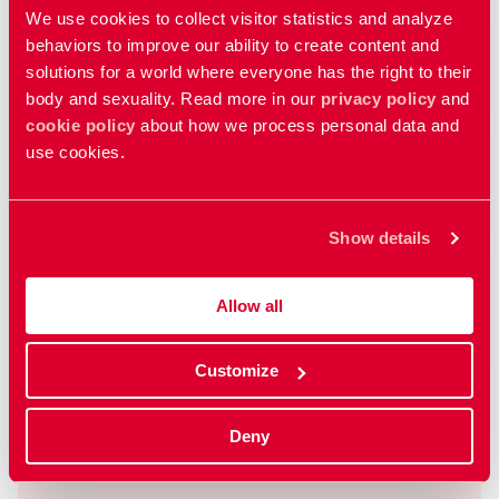
We use cookies to collect visitor statistics and analyze
Kadın genital organı
behaviors to improve our ability to create content and
solutions for a world where everyone has the right to their
Female genitals
body and sexuality. Read more in our
privacy policy
and
cookie policy
about how we process personal data and
use cookies.
Erkek genital organı
Male genitals
Show details
Gebeliği önleyici ilaç ve araçlar
(prezervatifler)
Allow all
Contraceptives
Customize
Tüm filmleri göster
Deny