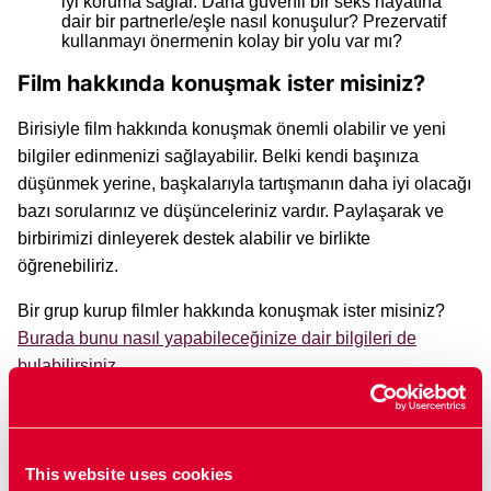
iyi koruma sağlar. Daha güvenli bir seks hayatına
dair bir partnerle/eşle nasıl konuşulur? Prezervatif
kullanmayı önermenin kolay bir yolu var mı?
Film hakkında konuşmak ister misiniz?
Birisiyle film hakkında konuşmak önemli olabilir ve yeni
bilgiler edinmenizi sağlayabilir. Belki kendi başınıza
düşünmek yerine, başkalarıyla tartışmanın daha iyi olacağı
bazı sorularınız ve düşünceleriniz vardır. Paylaşarak ve
birbirimizi dinleyerek destek alabilir ve birlikte
öğrenebiliriz.
Bir grup kurup filmler hakkında konuşmak ister misiniz?
Burada bunu nasıl yapabileceğinize dair bilgileri de
bulabilirsiniz
.
Benzer filmler
This website uses cookies