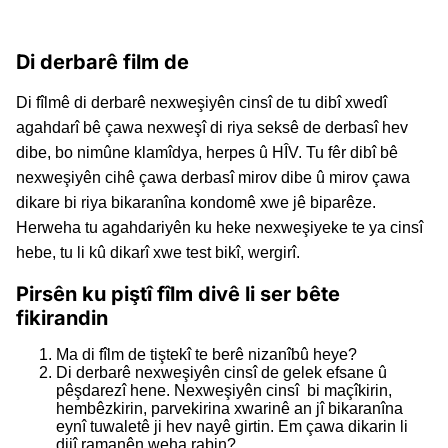
Di derbarê film de
Di fîlmê di derbarê nexweşiyên cinsî de tu dibî xwedî
agahdarî bê çawa nexweşî di riya seksê de derbasî hev
dibe, bo nimûne klamîdya, herpes û HÎV. Tu fêr dibî bê
nexweşiyên cihê çawa derbasî mirov dibe û mirov çawa
dikare bi riya bikaranîna kondomê xwe jê biparêze.
Herweha tu agahdariyên ku heke nexweşiyeke te ya cinsî
hebe, tu li kû dikarî xwe test bikî, wergirî.
Pirsên ku piştî fîlm divê li ser bête
fikirandin
Ma di fîlm de tiştekî te berê nizanîbû heye?
Di derbarê nexweşiyên cinsî de gelek efsane û
pêşdarezî hene. Nexweşiyên cinsî bi maçîkirin,
hembêzkirin, parvekirina xwarinê an jî bikaranîna
eynî tuwaletê ji hev nayê girtin. Em çawa dikarin li
dijî ramanên weha rabin?