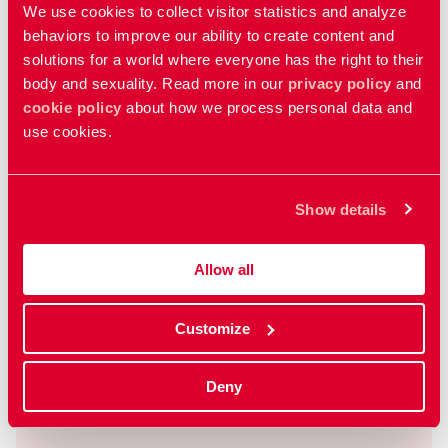
We use cookies to collect visitor statistics and analyze
behaviors to improve our ability to create content and
Organê jinê, Zayenda jinê
solutions for a world where everyone has the right to their
Female genitals
body and sexuality. Read more in our
privacy policy
and
cookie policy
about how we process personal data and
use cookies.
Organê mêr, Zayenda mêr
Male genitals
Show details
Alavê xweparastinê
Allow all
Contraceptives
Customize
Hemû fîlman nîşan bide
Deny