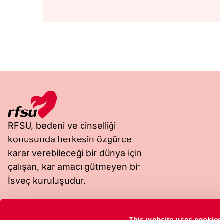
RFSU, bedeni ve cinselliği
konusunda herkesin özgürce
karar verebileceği bir dünya için
çalışan, kar amacı gütmeyen bir
İsveç kuruluşudur.
Ziyaret adresi
Posta adresi
This website uses cookie