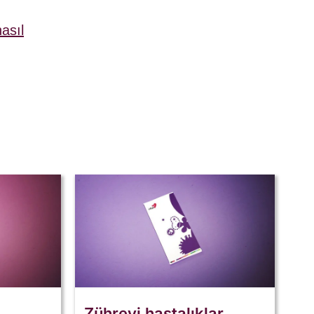
asıl
Zührevi hastalıklar