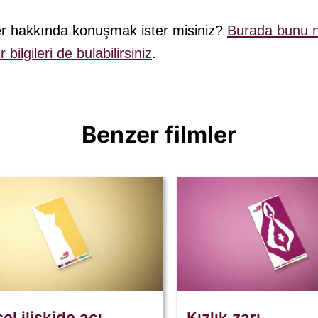
ler hakkında konuşmak ister misiniz?
Burada bunu n
bilgileri de bulabilirsiniz
.
Benzer filmler
el ilişkide acı
Kızlık zarı