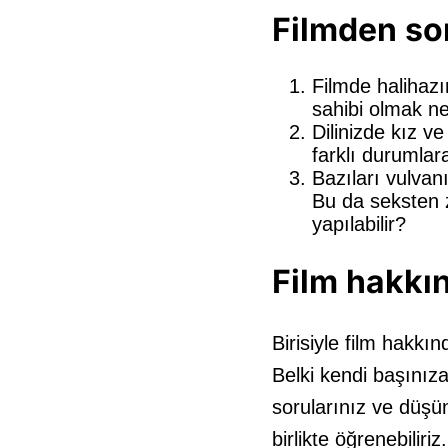
Filmden son
Filmde halihazı
sahibi olmak ne
Dilinizde kız ve
farklı durumla
Bazıları vulva
Bu da seksten z
yapılabilir?
Film hakkı
Birisiyle film hakkın
Belki kendi başınız
sorularınız ve düşün
birlikte öğrenebiliriz.