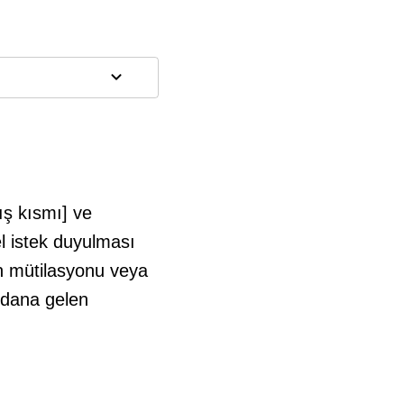
ış kısmı] ve
el istek duyulması
an mütilasyonu veya
ydana gelen