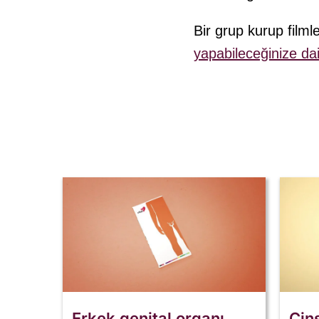
Bir grup kurup film
yapabileceğinize dair 
Erkek genital organı
Cins