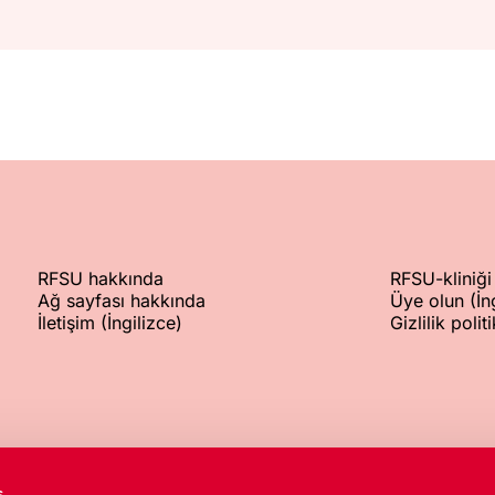
RFSU hakkında
RFSU-kliniği 
Ağ sayfası hakkında
Üye olun (İng
İletişim (İngilizce)
Gizlilik polit
Santral
Kurum Kay
s