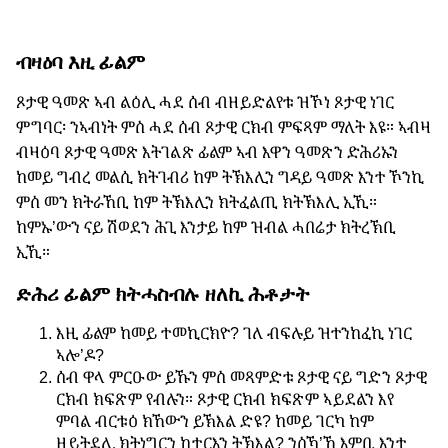
ብዛዕባ እዚ ፊልም
ጾታዊ ዓመጽ ኣብ ልዕሊ ሓደ ሰብ ብዘይድልየቱ ዝኾነ ጾታዊ ነገር
ምግባር፡ ንኣብነት ምስ ሓደ ሰብ ጾታዊ ርክብ ምፍጻም ማለት እዩ። ኣብዛ
ብዛዕባ ጾታዊ ዓመጽ እትገልጽ ፊልም ኣብ እዋን ዓመጽን ድሕሪኡን
ከመይ ግብረ መልሲ ክትገብሪ ከም ትኽእሊን ግዳይ ዓመጽ እንተ ኾንኪ
ምስ መን ክትራኸቢ ከም ትኽእሊን ክትፈልጢ ክትኽእሊ ኢኺ።
ከምኡ’ውን ናይ ሽወደን ሕጊ እንታይ ከም ዝብል ሓበሬታ ክትረኽቢ
ኢኺ።
ድሕሪ ፊልም ክትሓስብሉ ዘለኪ ሕቶታት
እዚ ፊልም ከመይ ተመኪርክዮ? ገለ ብፍሉይ ዝተንከፈኪ ነገር
ኣሎ’ዶ?
ሰብ ዋላ ምርዑው ይኹን ምስ መጻምድቱ ጾታዊ ናይ ግድን ጾታዊ
ርክብ ክፍጽም የብሉን። ጾታዊ ርክብ ክፍጽም ኣይደልን እየ
ምባል ብርቱዕ ክኸውን ይኽእል ድዩ? ከመይ ገርካ ከም
ዘይትደሊ ክትነግርን ከተርእን ትኽእል? ንስኻ’ኸ እምቢ እንተ