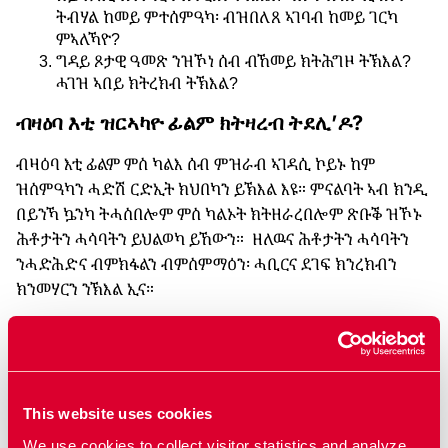
ትብሃል ከመይ ምተሰምዓካ፡ ብዝበለጸ ኣገባብ ከመይ ገርካ
ምኣለኻዮ?
ግዳይ ጾታዊ ዓመጽ ንዝኾነ ሰብ ብኸመይ ክትሕግዞ ትኽእል?
ሓገዝ ኣበይ ክትረክብ ትኽእል?
ብዛዕባ እቲ ዝርኣካዮ ፊልም ክትዛረብ ትደሊ’ዶ?
ብዛዕባ እቲ ፊልም ምስ ካልእ ሰብ ምዝራብ ኣገዳሲ ኮይኑ ከም
ዝስምዓካን ሓድሽ ርድኢት ክህበካን ይኽእል እዩ። ምናልባት ኣብ ክንዲ
በይንኻ ኴንካ ትሓስበሎም ምስ ካልኦት ክትዘራረበሎም ጽቡቕ ዝኾኑ
ሕቶታትን ሓሳባትን ይህልወካ ይኸውን። ዘለዉና ሕቶታትን ሓሳባትን
ንሓድሕድና ብምክፋልን ብምስምማዕን፡ ሓቢርና ደገፍ ክንረክብን
ክንመሃርን ንኽእል ኢና።
ጕጅለ ኣቑምካ ብዛዕባ እዞም ፊልምታት ክትዛረቡ ትደሊ ዲኻ?
ኣብዚ
ከመይ ክትገብር ከም ትኽእል ሓበሬታ ክትረክብ ኢኻ።
This website uses cookies
We use cookies to collect visitor statistics and analyze