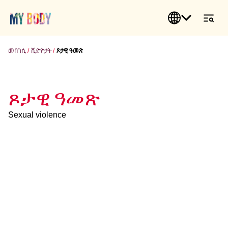
መበገሲ
ቪድዮታት
ጾታዊ ዓመጽ
ጾታዊ ዓመጽ
Sexual violence