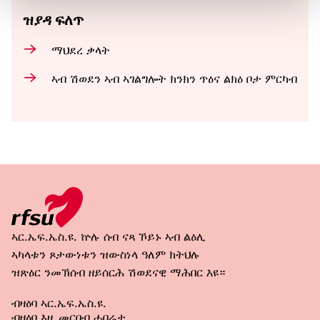
ዝያዳ ፍለጥ
ማህደረ ቃላት
ኣብ ሽወደን ኣብ ኣገልግሎት ክንክን ጥዕና ልክዕ ቦታ ምርካብ
ኣር.ኤፍ.ኤስ.ዩ. ኵሉ ሰብ ናጻ ኾይኑ ኣብ ልዕሊ
ኣካላቱን ጾታውነቱን ዝውስነላ ዓለም ክትህሉ
ዝጽዕር ንመኽሰብ ዘይሰርሕ ሽወደናዊ ማሕበር እዩ።
ብዛዕባ ኣር.ኤፍ.ኤስ.ዩ.
ብዛዕባ እዚ መርበብ ሓበሬታ