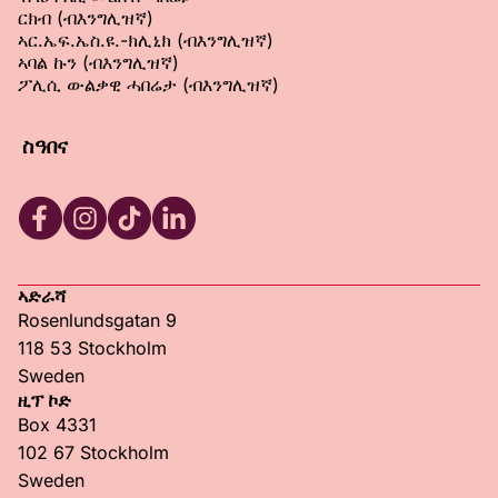
ርክብ (ብእንግሊዝኛ)
ኣር.ኤፍ.ኤስ.ዩ.-ክሊኒክ (ብእንግሊዝኛ)
ኣባል ኩን (ብእንግሊዝኛ)
ፖሊሲ ውልቃዊ ሓበሬታ (ብእንግሊዝኛ)
ስዓበና
RFSU Facebook
RFSU Instagram
RFSU TikTok
RFSU LinkedIn
ኣድራሻ
Rosenlundsgatan 9
118 53 Stockholm
Sweden
ዚፕ ኮድ
Box 4331
102 67 Stockholm
Sweden