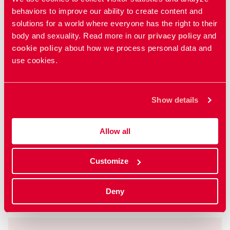
ተዛመድቲ ፊልምታት
behaviors to improve our ability to create content and
solutions for a world where everyone has the right to their
ጾታዊ ርክብ ከቘንዙ ከሎ
body and sexuality. Read more in our
privacy policy
and
cookie policy
about how we process personal data and
When sex hurts
use cookies.
ግዝረት
Show details
Genital mutilation
Allow all
ምስ ክብሪ እተተሓሓዘ ጭቈናን ዓመጽን
Honour-related violence and oppression
Customize
Deny
ኵሉ ፊልምታት ኣርኢ