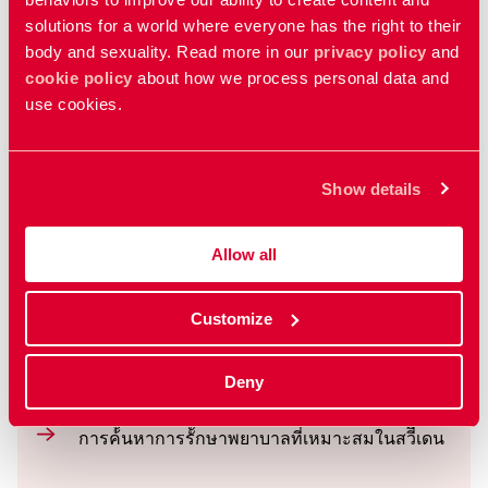
solutions for a world where everyone has the right to their
Contraceptives
body and sexuality. Read more in our
privacy policy
and
cookie policy
about how we process personal data and
use cookies.
การตั้งครรภ์
Pregnancy
Show details
แสดงภาพยนตร์ทั้งหมด
Allow all
Customize
เรียนรู้เพิ่มเติม
Deny
พจนานุกรม
การค้้นหาการรัักษาพยาบาลที่่เหมาะสมในสวีีเดน