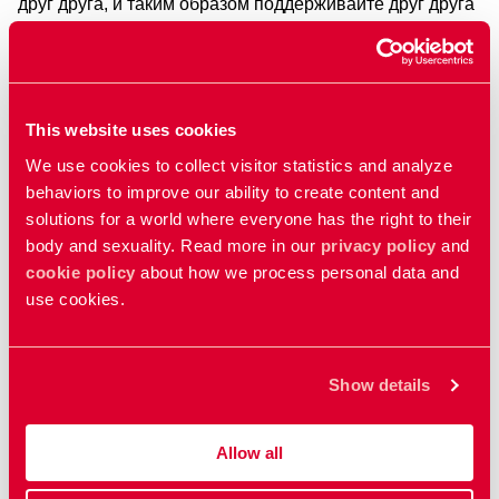
друг друга, и таким образом поддерживайте друг друга
и вместе учитесь новому.
Ты хочешь завести группу и обсудить ролики?
Вот
несколько советов, как это можно сделать
.
This website uses cookies
We use cookies to collect visitor statistics and analyze
behaviors to improve our ability to create content and
Ролики по теме
solutions for a world where everyone has the right to their
body and sexuality. Read more in our
privacy policy
and
cookie policy
about how we process personal data and
Менструация
use cookies.
Menstruation
Show details
Противозачаточные средства
Contraceptives
Allow all