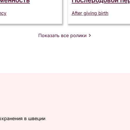
ncy
After giving birth
Показать все ролики
охранения в швеции