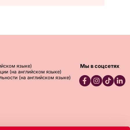
ийском языке)
Мы в соцсетях
ции (на английском языке)
ьности (на английском языке)
RFSU Facebook
RFSU Instagram
RFSU TikTok
RFSU L