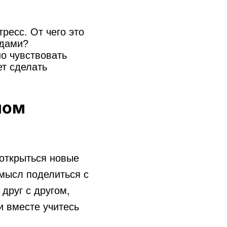
ресс. От чего это
одами?
о чувствовать
ет сделать
ном
 открыться новые
смысл поделиться с
друг с другом,
и вместе учитесь