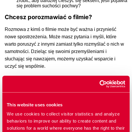
zrobić, aby bardziej cieszyć się seksem, jeśli pojawia
się problem suchości pochwy?
Chcesz porozmawiać o filmie?
Rozmowa z kimś o filmie może być ważna i przynieść
nowe spostrzeżenia. Może masz pytania i myśli, które
warto poruszyć z innymi zamiast tylko rozmyślać o nich w
samotności. Dzieląc się swoimi przemyśleniami i
słuchając się nawzajem, możemy uzyskać wsparcie i
uczyć się wspólnie.
Chcesz założyć grupę, aby porozmawiać o filmach?
Oto
kilka wskazówek, jak to zrobić
.
This website uses cookies
We use cookies to collect visitor statistics and analyze
Filmy powiązane
behaviors to improve our ability to create content and
solutions for a world where everyone has the right to their