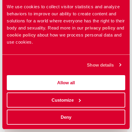
Filmy powiązane
We use cookies to collect visitor statistics and analyze
behaviors to improve our ability to create content and
Narządy płciowe kobiety
solutions for a world where everyone has the right to their
body and sexuality. Read more in our
privacy policy
and
Female genitals
cookie policy
about how we process personal data and
use cookies.
Gdy seks powoduje ból
When sex hurts
Show details
Opresja i przemoc motywowana honorem
Allow all
Honour-related violence and oppression
Customize
Pokaz wszystkie filmy
Deny