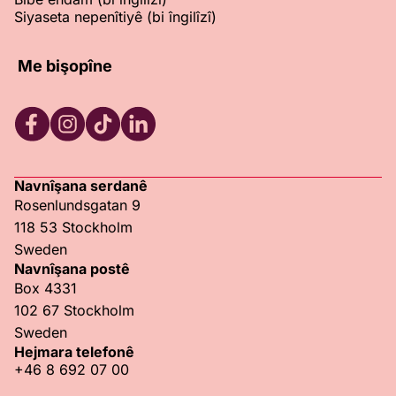
Siyaseta nepenîtiyê (bi îngilîzî)
Me bişopîne
RFSU Facebook
RFSU Instagram
RFSU TikTok
RFSU LinkedIn
Navnîşana serdanê
Rosenlundsgatan 9
118 53 Stockholm
Sweden
Navnîşana postê
Box 4331
102 67 Stockholm
Sweden
Hejmara telefonê
+46 8 692 07 00