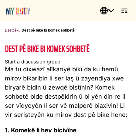
Destpêk
Dest pê bike bi komek sohbetê
DEST PÊ BIKE BI KOMEK SOHBETÊ
Start a discussion group
Ma tu dixwazî alîkariyê bikî da ku hemû
mirov bikaribin li ser laş û zayendiya xwe
biryarê bidin û zewqê bistînin? Komek
sohbetê bide destpêkirin û bi yên din re li
ser vîdyoyên li ser vê malperê biaxivin! Li
vir serişteyên ku mirov dest pê bike hene:
1. Komekê li hev bicivîne