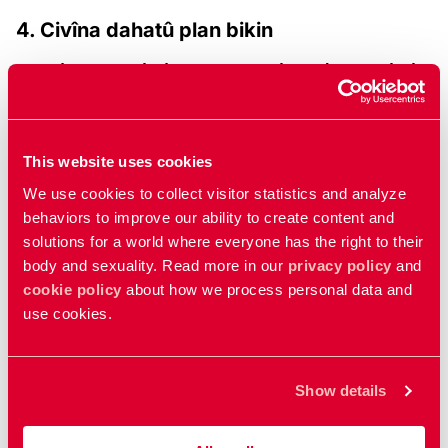
4. Civîna dahatû plan bikin
Biryarê bidin ku hûn ê carek din li ku û kengî bicivin, û hûn
ê paşê li ser kîjan fîlman biaxivin. Di heman demê de
biaxivin ka gelo tiştek heye ku hûn bikin da ku civîna
dahatû çêtir û ewledartir bibe.
This website uses cookies
We use cookies to collect visitor statistics and analyze
behaviors to improve our ability to create content and
Bêtir hîn bibe
solutions for a world where everyone has the right to their
body and sexuality. Read more in our
privacy policy
and
Fîlmên
cookie policy
about how we process personal data and
Ferheng
use cookies.
Li swêdê lênihêrîna tenduristî ya rast peyda
bike
Show details