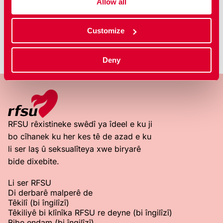
Allow all
Customize
Deny
RFSU rêxistineke swêdî ya îdeel e ku ji
bo cîhanek ku her kes tê de azad e ku
li ser laş û seksualîteya xwe biryarê
bide dixebite.
Li ser RFSU
Di derbarê malperê de
Têkilî (bi îngilîzî)
Têkiliyê bi klînîka RFSU re deyne (bi îngilîzî)
Bibe endam (bi îngilîzî)