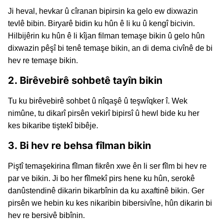
Ji heval, hevkar û cîranan bipirsin ka gelo ew dixwazin
tevlê bibin. Biryarê bidin ku hûn ê li ku û kengî bicivin.
Hilbijêrin ku hûn ê li kîjan filman temaşe bikin û gelo hûn
dixwazin pêşî bi tenê temaşe bikin, an di dema civînê de bi
hev re temaşe bikin.
2. Birêvebirê sohbetê tayîn bikin
Tu ku birêvebirê sohbet û nîqaşê û teşwîqker î. Wek
nimûne, tu dikarî pirsên vekirî bipirsî û hewl bide ku her
kes bikaribe tiştekî bibêje.
3. Bi hev re behsa fîlman bikin
Piştî temaşekirina fîlman fikrên xwe ên li ser fîlm bi hev re
par ve bikin. Ji bo her fîlmekî pirs hene ku hûn, serokê
danûstendinê dikarin bikarbînin da ku axaftinê bikin. Ger
pirsên we hebin ku kes nikaribin bibersivîne, hûn dikarin bi
hev re bersivê bibînin.