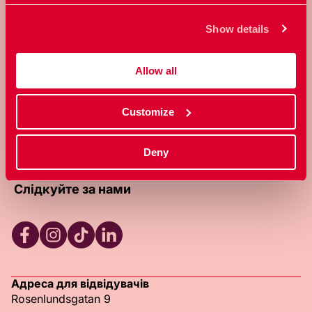
створенням світу, де кожен може
Show details
вільно контролювати власне тіло та
сексуальність.
Allow all
Про RFSU
Про цей веб-сайт
Зв'яжіться з нами (англійською)
Customize
Клініка RFSU (англійською)
Стати членом (англійською)
Політика конфіденційності (англійською)
Deny
Слідкуйте за нами
RFSU Facebook
RFSU Instagram
RFSU TikTok
RFSU LinkedIn
Адреса для відвідувачів
Rosenlundsgatan 9