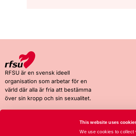
RFSU är en svensk ideell
organisation som arbetar för en
värld där alla är fria att bestämma
över sin kropp och sin sexualitet.
Besöksadress
Postadress
This website uses cookie
Rosenlundsgatan 9
Box 4331
118 53 Stockholm
102 67 Stockholm
We use cookies to collect v