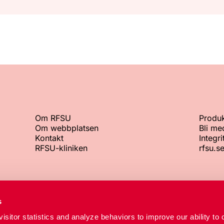
Om RFSU
Produk
Om webbplatsen
Bli m
Kontakt
Integri
RFSU-kliniken
rfsu.s
Växeln
Org.nr
s
+46 8 692 07 00
802002-8
isitor statistics and analyze behaviors to improve our ability to 
RFSU-kliniken