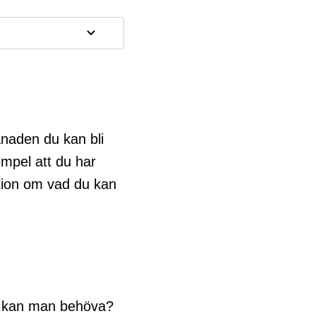
ånaden du kan bli
empel att du har
ation om vad du kan
lp kan man behöva?